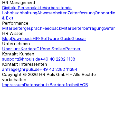
HR Management
Digitale Personalakte
Vorbereitende
Lohnbuchhaltung
Abwesenheiten
Zeiterfassung
Onboardi
& Exit
Performance
Mitarbeitergespräch
Feedback
Mitarbeiterbefragung
Gefäh
HR Wissen
Blog
Downloads
HR-Software Guide
Glossar
Unternehmen
Über uns
Karriere
Offene Stellen
Partner
Kontakt Kunden
support@hrpuls.de
+49 40 2282 1138
Kontakt Interessenten
anfrage@hrpuls.de
+49 40 2282 11384
Copyright © 2026 HR Puls GmbH - Alle Rechte
vorbehalten
Impressum
Datenschutz
Barrierefreiheit
AGB