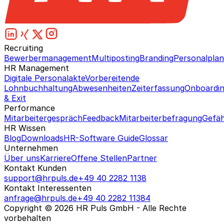
Recruiting
Bewerbermanagement
Multiposting
Branding
Personalpla
HR Management
Digitale Personalakte
Vorbereitende
Lohnbuchhaltung
Abwesenheiten
Zeiterfassung
Onboardi
& Exit
Performance
Mitarbeitergespräch
Feedback
Mitarbeiterbefragung
Gefäh
HR Wissen
Blog
Downloads
HR-Software Guide
Glossar
Unternehmen
Über uns
Karriere
Offene Stellen
Partner
Kontakt Kunden
support@hrpuls.de
+49 40 2282 1138
Kontakt Interessenten
anfrage@hrpuls.de
+49 40 2282 11384
Copyright © 2026 HR Puls GmbH - Alle Rechte
vorbehalten