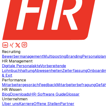
Recruiting
Bewerbermanagement
Multiposting
Branding
Personalpla
HR Management
Digitale Personalakte
Vorbereitende
Lohnbuchhaltung
Abwesenheiten
Zeiterfassung
Onboardi
& Exit
Performance
Mitarbeitergespräch
Feedback
Mitarbeiterbefragung
Gefäh
HR Wissen
Blog
Downloads
HR-Software Guide
Glossar
Unternehmen
Über uns
Karriere
Offene Stellen
Partner