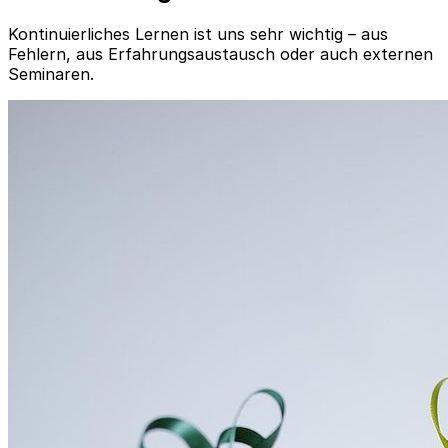
Kontinuierliches Lernen ist uns sehr wichtig – aus
Fehlern, aus Erfahrungsaustausch oder auch externen
Seminaren.