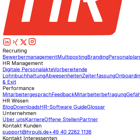
Recruiting
Bewerbermanagement
Multiposting
Branding
Personalpla
HR Management
Digitale Personalakte
Vorbereitende
Lohnbuchhaltung
Abwesenheiten
Zeiterfassung
Onboardi
& Exit
Performance
Mitarbeitergespräch
Feedback
Mitarbeiterbefragung
Gefäh
HR Wissen
Blog
Downloads
HR-Software Guide
Glossar
Unternehmen
Über uns
Karriere
Offene Stellen
Partner
Kontakt Kunden
support@hrpuls.de
+49 40 2282 1138
Kontakt Interessenten