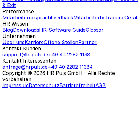
& Exit
Performance
Mitarbeitergespräch
Feedback
Mitarbeiterbefragung
Gefäh
HR Wissen
Blog
Downloads
HR-Software Guide
Glossar
Unternehmen
Über uns
Karriere
Offene Stellen
Partner
Kontakt Kunden
support@hrpuls.de
+49 40 2282 1138
Kontakt Interessenten
anfrage@hrpuls.de
+49 40 2282 11384
Copyright © 2026 HR Puls GmbH - Alle Rechte
vorbehalten
Impressum
Datenschutz
Barrierefreiheit
AGB