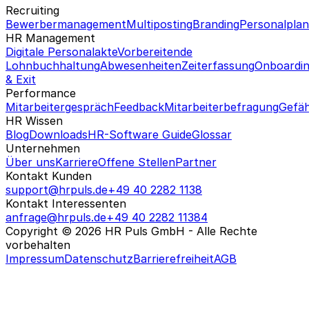
Recruiting
Bewerbermanagement
Multiposting
Branding
Personalpla
HR Management
Digitale Personalakte
Vorbereitende
Lohnbuchhaltung
Abwesenheiten
Zeiterfassung
Onboardi
& Exit
Performance
Mitarbeitergespräch
Feedback
Mitarbeiterbefragung
Gefäh
HR Wissen
Blog
Downloads
HR-Software Guide
Glossar
Unternehmen
Über uns
Karriere
Offene Stellen
Partner
Kontakt Kunden
support@hrpuls.de
+49 40 2282 1138
Kontakt Interessenten
anfrage@hrpuls.de
+49 40 2282 11384
Copyright © 2026 HR Puls GmbH - Alle Rechte
vorbehalten
Impressum
Datenschutz
Barrierefreiheit
AGB