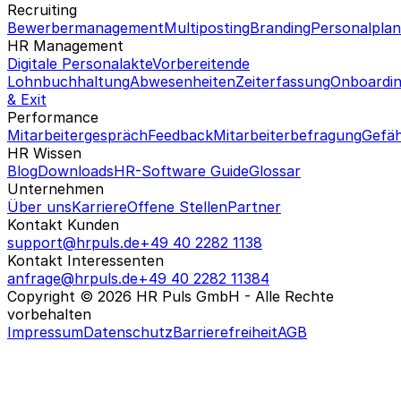
Recruiting
Bewerbermanagement
Multiposting
Branding
Personalpla
HR Management
Digitale Personalakte
Vorbereitende
Lohnbuchhaltung
Abwesenheiten
Zeiterfassung
Onboardi
& Exit
Performance
Mitarbeitergespräch
Feedback
Mitarbeiterbefragung
Gefäh
HR Wissen
Blog
Downloads
HR-Software Guide
Glossar
Unternehmen
Über uns
Karriere
Offene Stellen
Partner
Kontakt Kunden
support@hrpuls.de
+49 40 2282 1138
Kontakt Interessenten
anfrage@hrpuls.de
+49 40 2282 11384
Copyright © 2026 HR Puls GmbH - Alle Rechte
vorbehalten
Impressum
Datenschutz
Barrierefreiheit
AGB